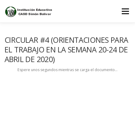
Saltar
al
Menú
contenido
INICIO
NOSOTROS
ESTUDIANTES
CIRCULAR #4 (ORIENTACIONES PARA
EL TRABAJO EN LA SEMANA 20-24 DE
ABRIL DE 2020)
PADRES DE FAMILIA
Espere unos segundos mientras se carga el documento…
PLATAFORMAS DEL CONOCIMIENTO