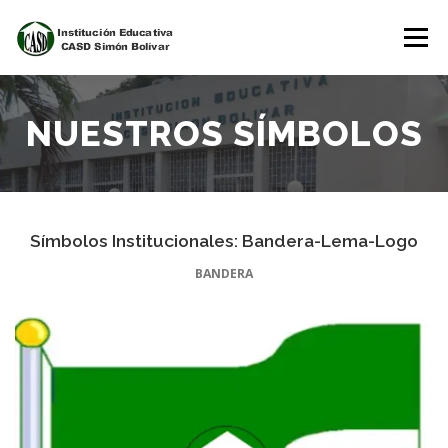
Saltar
al
Menú
contenido
INICIO
NOSOTROS
ESTUDIANTES
NUESTROS SÍMBOLOS
PADRES DE FAMILIA
Símbolos Institucionales: Bandera-Lema-Logo
PLATAFORMAS DEL CONOCIMIENTO
BANDERA