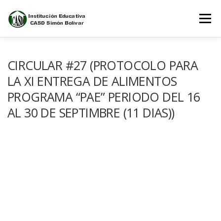
Saltar
al
Menú
contenido
INICIO
NOSOTROS
ESTUDIANTES
CIRCULAR #27 (PROTOCOLO PARA
LA XI ENTREGA DE ALIMENTOS
PROGRAMA “PAE” PERIODO DEL 16
PADRES DE FAMILIA
AL 30 DE SEPTIMBRE (11 DIAS))
PLATAFORMAS DEL CONOCIMIENTO