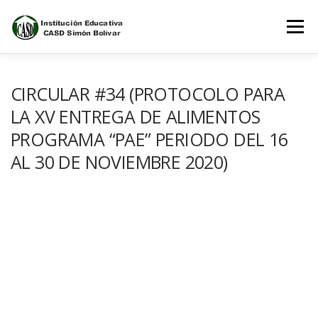
Saltar
al
Menú
contenido
INICIO
NOSOTROS
ESTUDIANTES
CIRCULAR #34 (PROTOCOLO PARA
LA XV ENTREGA DE ALIMENTOS
PROGRAMA “PAE” PERIODO DEL 16
PADRES DE FAMILIA
AL 30 DE NOVIEMBRE 2020)
PLATAFORMAS DEL CONOCIMIENTO